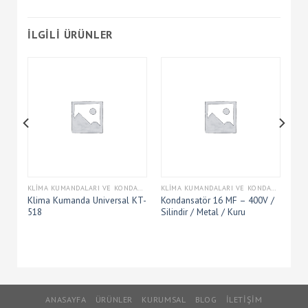
İLGILI ÜRÜNLER
KLIMA KUMANDALARI VE KONDANSATÖRLERI
KLIMA KUMANDALARI VE KONDANSATÖRLERI
KLIMA KUMANDALARI VE KONDANSATÖRLERI
Klima Kumanda Universal KT-
Kondansatör 16 MF – 400V /
518
Silindir / Metal / Kuru
ANASAYFA
ÜRÜNLER
KURUMSAL
BLOG
İLETIŞIM