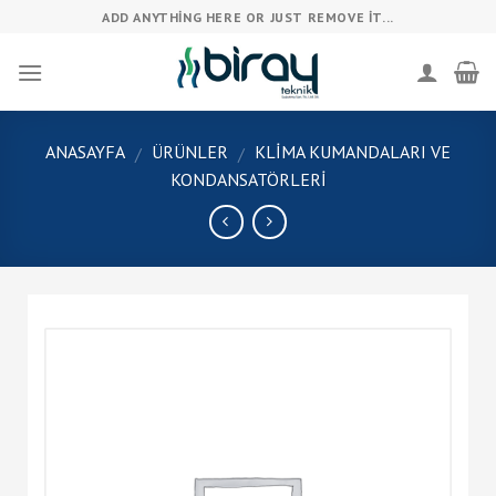
Skip
ADD ANYTHING HERE OR JUST REMOVE IT...
to
content
ANASAYFA
ÜRÜNLER
KLIMA KUMANDALARI VE
/
/
KONDANSATÖRLERI