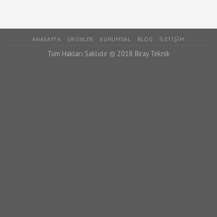
ANASAYFA
ÜRÜNLER
KURUMSAL
BLOG
İLETIŞIM
Tüm Hakları Saklıdır © 2018 Biray Teknik