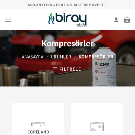
Skip
ADD ANYTHING HERE OR JUST REMOVE IT...
to
content
Kompresörler
ANASAYFA
ÜRÜNLER
KOMPRESÖRLER
/
/
FILTRELE
COPELAND