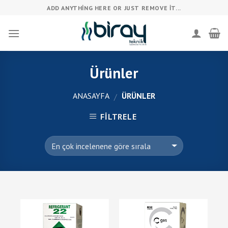
Skip
ADD ANYTHING HERE OR JUST REMOVE IT...
to
content
Ürünler
ANASAYFA
ÜRÜNLER
/
FILTRELE