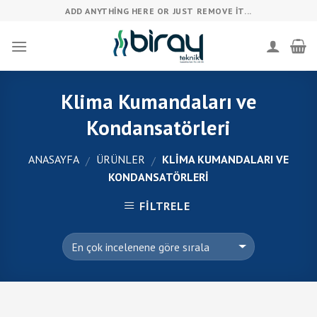
Skip
ADD ANYTHING HERE OR JUST REMOVE IT...
to
content
Klima Kumandaları ve
Kondansatörleri
ANASAYFA
ÜRÜNLER
KLIMA KUMANDALARI VE
/
/
KONDANSATÖRLERI
FILTRELE