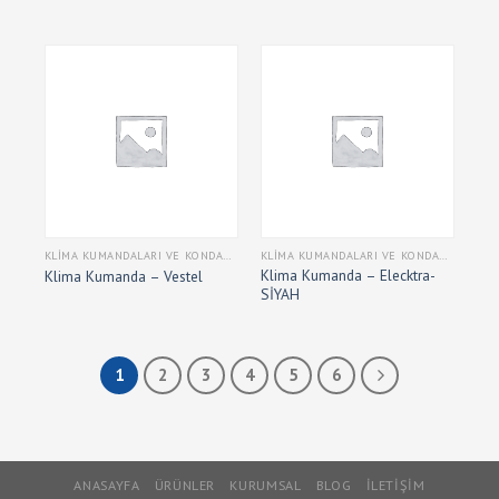
KLIMA KUMANDALARI VE KONDANSATÖRLERI
KLIMA KUMANDALARI VE KONDANSATÖRLERI
Klima Kumanda – Elecktra-
Klima Kumanda – Vestel
SİYAH
1
2
3
4
5
6
ANASAYFA
ÜRÜNLER
KURUMSAL
BLOG
İLETIŞIM