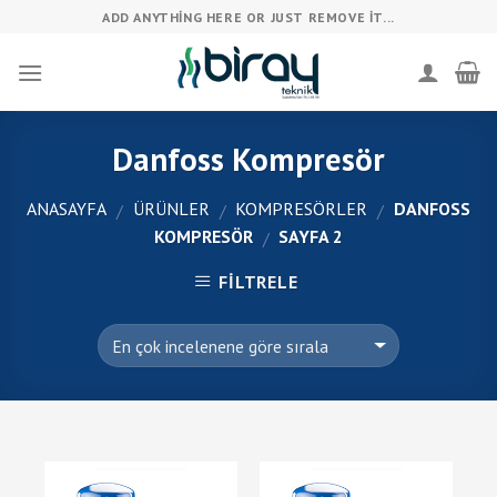
Skip
ADD ANYTHING HERE OR JUST REMOVE IT...
to
content
Danfoss Kompresör
ANASAYFA
ÜRÜNLER
KOMPRESÖRLER
DANFOSS
/
/
/
KOMPRESÖR
SAYFA 2
/
FILTRELE