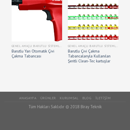
GENEL AMAÇLI BARUTLU SISTEMLER
GENEL AMAÇLI BARUTLU SISTEMLER
Barutlu Yarı Otomatik Çivi
Barutlu Çivi Çakma
Çakma Tabancası
Tabancalarıyla Kullanılan
Şeritli Clean-Tec kartuşlar
ANASAYFA
ÜRÜNLER
KURUMSAL
BLOG
İLETIŞIM
Tüm Hakları Saklıdır © 2018 Biray Teknik