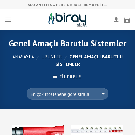
Skip
ADD ANYTHING HERE OR JUST REMOVE IT...
to
content
Genel Amaçlı Barutlu Sistemler
ANASAYFA
ÜRÜNLER
GENEL AMAÇLI BARUTLU
/
/
SISTEMLER
FILTRELE