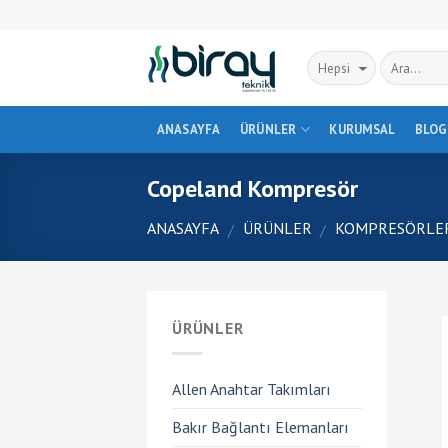
Skip
to
content
ANASAYFA
ÜRÜNLER
KURUMSAL
BLOG
Copeland Kompresör
ANASAYFA
ÜRÜNLER
KOMPRESÖRLE
/
/
ÜRÜNLER
Allen Anahtar Takımları
Bakır Bağlantı Elemanları