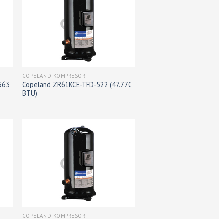
COPELAND KOMPRESÖR
363
Copeland ZR61KCE-TFD-522 (47.770
BTU)
COPELAND KOMPRESÖR