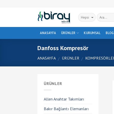
Skip
to
content
ANASAYFA
ÜRÜNLER
KURUMSAL
BLOG
Danfoss Kompresör
ANASAYFA
ÜRÜNLER
KOMPRESÖRLE
/
/
ÜRÜNLER
Allen Anahtar Takımları
Bakır Bağlantı Elemanları