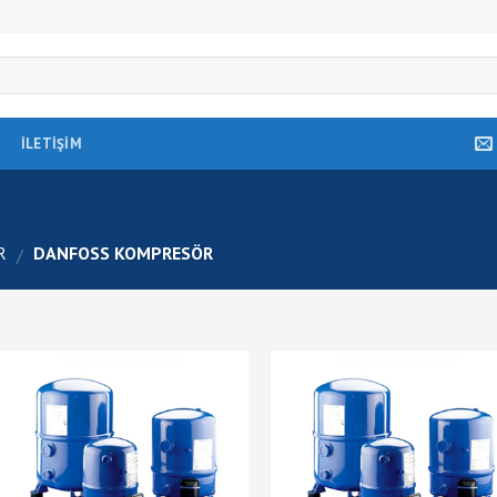
İLETIŞIM
R
DANFOSS KOMPRESÖR
/