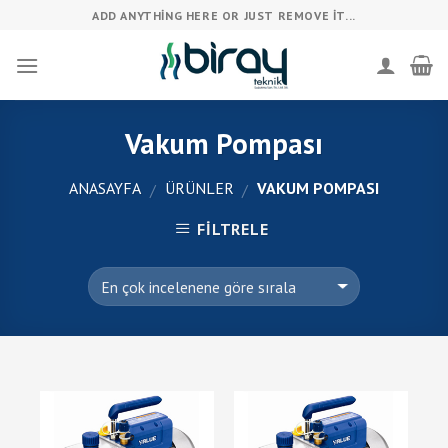
Skip
ADD ANYTHING HERE OR JUST REMOVE IT...
to
content
Vakum Pompası
ANASAYFA
ÜRÜNLER
VAKUM POMPASI
/
/
FILTRELE