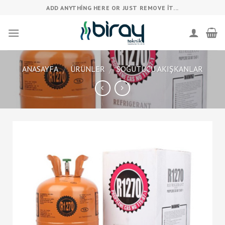
Skip
ADD ANYTHING HERE OR JUST REMOVE IT...
to
content
ANASAYFA
ÜRÜNLER
SOĞUTUCU AKIŞKANLAR
/
/