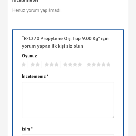
Henüz yorum yapılmadı.
“R-1270 Propylene Orj. Tüp 9.00 Kg” için
yorum yapan ilk kişi siz olun
Oyunuz
1
2
3
4
5
İncelemeniz
*
İsim
*