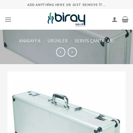
Skip
ADD ANYTHING HERE OR JUST REMOVE IT...
to
content
ANASAYFA
ÜRÜNLER
SERVIS ÇANTALARI
/
/