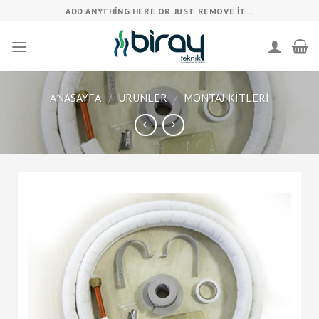
Skip
ADD ANYTHING HERE OR JUST REMOVE IT...
to
content
ANASAYFA
ÜRÜNLER
MONTAJ KITLERI
/
/