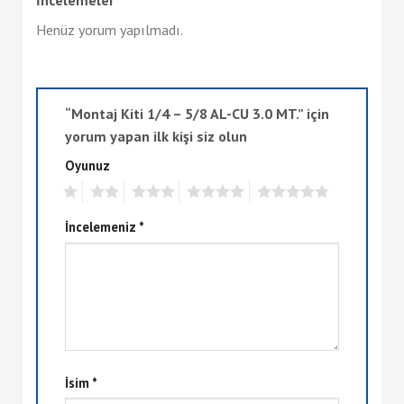
Henüz yorum yapılmadı.
“Montaj Kiti 1/4 – 5/8 AL-CU 3.0 MT.” için
yorum yapan ilk kişi siz olun
Oyunuz
1
2
3
4
5
İncelemeniz
*
İsim
*