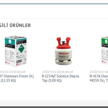
GILI ÜRÜNLER
UTUCU AKIŞKANLAR
SOĞUTUCU AKIŞKANLAR
SOĞUTUCU AK
07 Chemours Freon Orj.
R-1234yf Solstice Dep.lu
R-417A Che
 (11.35 KG)
Tüp (5.00 KG)
MO59 Orj. T