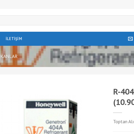
İLETIŞIM
ŞKANLAR
R-404
(10.9
Toptan Alı