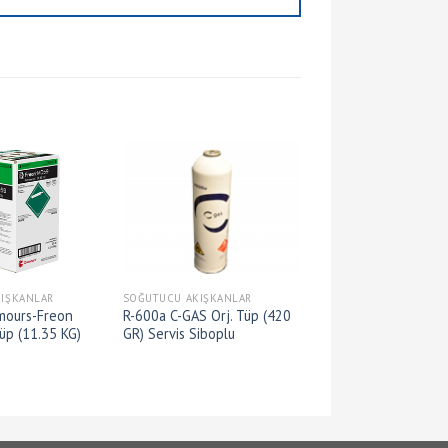
IŞKANLAR
SOĞUTUCU AKIŞKANLAR
mours-Freon
R-600a C-GAS Orj. Tüp (420
üp (11.35 KG)
GR) Servis Siboplu