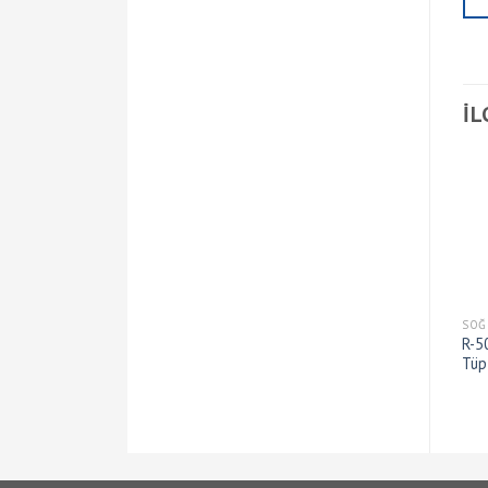
İL
SOĞUTUCU AKIŞKANLAR
SOĞUTUCU AKIŞKANLAR
SOĞ
R-600a C-GAS Orj. Tüp (420
R-407C C-GAS Orj. Tüp
R-5
GR) Vana
(11.35 KG)
Tüp