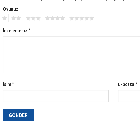
Oyunuz
1
2
3
4
5
İncelemeniz
*
İsim
*
E-posta
*