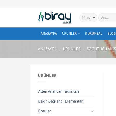
Skip
to
content
ANASAYFA
ÜRÜNLER
KURUMSAL
BLOG
ANASAYFA
ÜRÜNLER
SOĞUTUCU AKI
/
/
ÜRÜNLER
Allen Anahtar Takımları
Bakır Bağlantı Elemanları
Borular