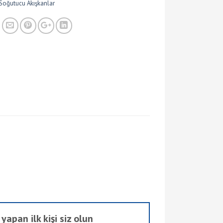
Soğutucu Akışkanlar
yapan ilk kişi siz olun