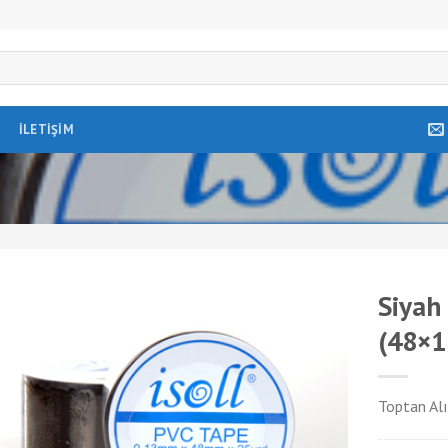
İLETIŞIM
Siyah
(48×1
Toptan Alı