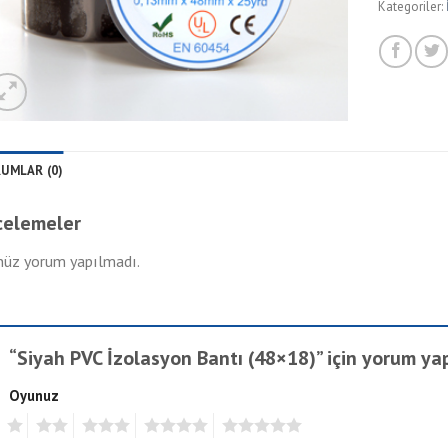
Kategoriler:
UMLAR (0)
celemeler
üz yorum yapılmadı.
“Siyah PVC İzolasyon Bantı (48×18)” için yorum yapa
Oyunuz
1
2
3
4
5