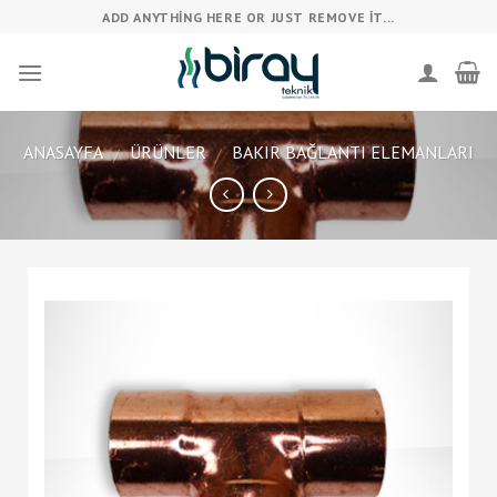
Skip
ADD ANYTHING HERE OR JUST REMOVE IT...
to
content
ANASAYFA
ÜRÜNLER
BAKIR BAĞLANTI ELEMANLARI
/
/