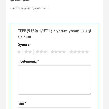
Henüz yorum yapılmadı.
“TEE (5130) 1/4″” için yorum yapan ilk kişi
siz olun
Oyunuz
1
2
3
4
5
İncelemeniz
*
İsim
*