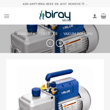
Skip
ADD ANYTHING HERE OR JUST REMOVE IT...
to
content
ANASAYFA
ÜRÜNLER
VAKUM POMPASI
/
/