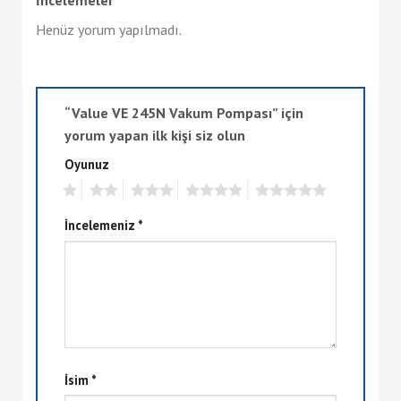
Henüz yorum yapılmadı.
“Value VE 245N Vakum Pompası” için
yorum yapan ilk kişi siz olun
Oyunuz
1
2
3
4
5
İncelemeniz
*
İsim
*