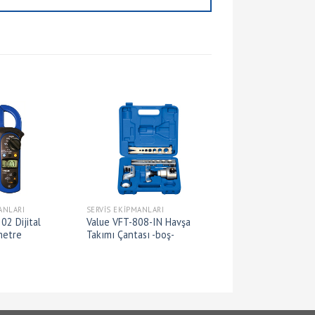
ANLARI
SERVIS EKIPMANLARI
02 Dijital
Value VFT-808-IN Havşa
metre
Takımı Çantası -boş-