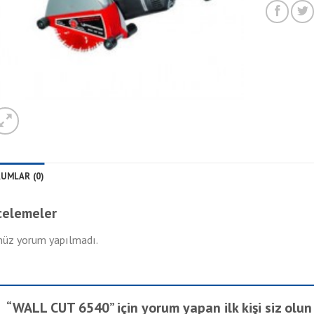
UMLAR (0)
celemeler
üz yorum yapılmadı.
“WALL CUT 6540” için yorum yapan ilk kişi siz olu