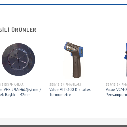
GILI ÜRÜNLER
VIS EKIPMANLARI
SERVIS EKIPMANLARI
SERVIS EKIPM
ue VHE 29A-Hid.Şişirme /
Value VIT-300 Kızılötesi
Value VCM-2
ek Başlık – 42mm
Termometre
Pensamper