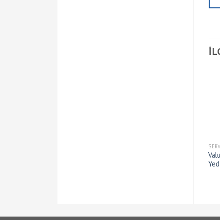
İL
SERVIS EKIPMANLARI
SERVIS EKIPMANLARI
SER
Value VET-19-S Havşa
Value VST-22 Boru Şişirme
Val
Cihazı-Şarjlı
Aleti
Yed