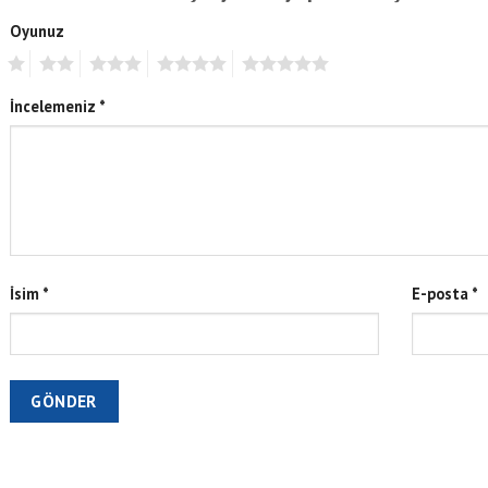
Oyunuz
1
2
3
4
5
İncelemeniz
*
İsim
*
E-posta
*