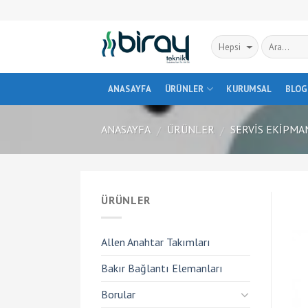
Skip
to
content
ANASAYFA
ÜRÜNLER
KURUMSAL
BLOG
ANASAYFA
ÜRÜNLER
SERVIS EKIPMA
/
/
ÜRÜNLER
Allen Anahtar Takımları
Bakır Bağlantı Elemanları
Borular