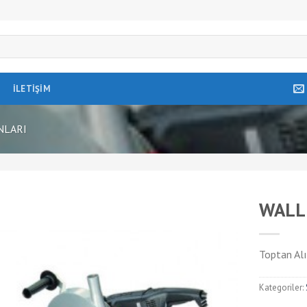
İLETIŞIM
NLARI
WALL
Toptan Alı
Kategoriler: