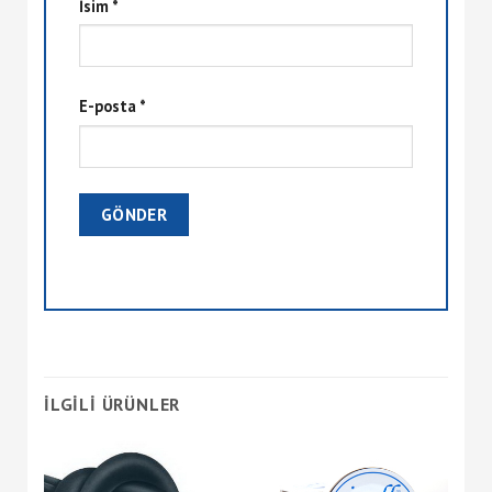
İsim
*
E-posta
*
İLGILI ÜRÜNLER