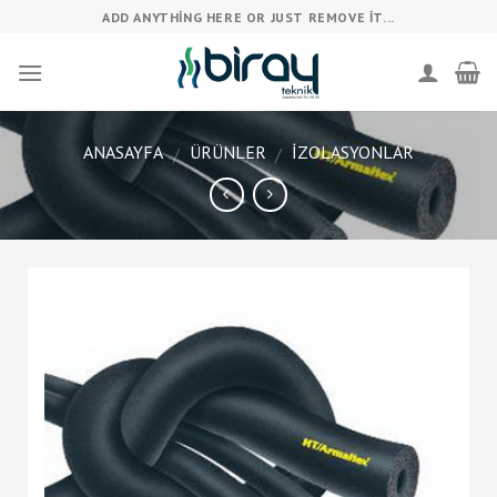
Skip
ADD ANYTHING HERE OR JUST REMOVE IT...
to
content
ANASAYFA
ÜRÜNLER
İZOLASYONLAR
/
/