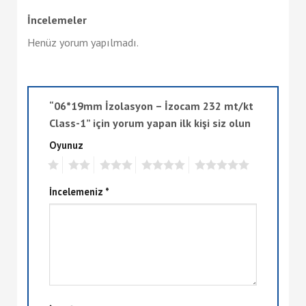
İncelemeler
Henüz yorum yapılmadı.
“06*19mm İzolasyon – İzocam 232 mt/kt
Class-1” için yorum yapan ilk kişi siz olun
Oyunuz
1
2
3
4
5
İncelemeniz
*