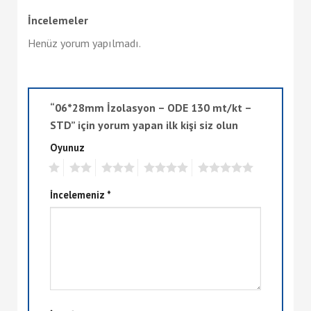
İncelemeler
Henüz yorum yapılmadı.
“06*28mm İzolasyon – ODE 130 mt/kt –
STD” için yorum yapan ilk kişi siz olun
Oyunuz
1
2
3
4
5
İncelemeniz
*