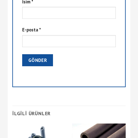
İsim
*
E-posta
*
İLGILI ÜRÜNLER