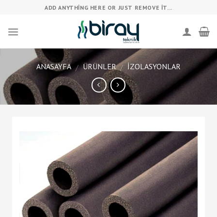
Skip
ADD ANYTHING HERE OR JUST REMOVE IT...
to
content
ANASAYFA
ÜRÜNLER
İZOLASYONLAR
/
/