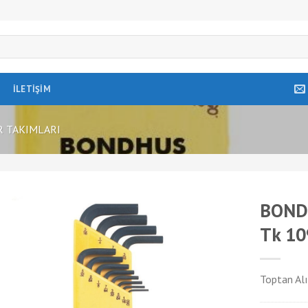
İLETIŞIM
R TAKIMLARI
BONDH
Tk 10
Toptan Alı