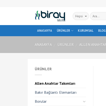
Skip
to
content
ANASAYFA
ÜRÜNLER
KURUMSAL
BLOG
ANASAYFA
ÜRÜNLER
ALLEN ANAHTA
/
/
ÜRÜNLER
Allen Anahtar Takımları
Bakır Bağlantı Elemanları
Borular