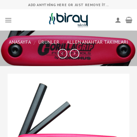
Skip
ADD ANYTHING HERE OR JUST REMOVE IT...
to
content
ANASAYFA
ÜRÜNLER
ALLEN ANAHTAR TAKIMLARI
/
/