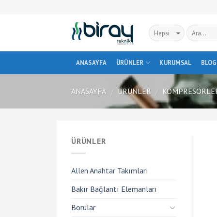
Skip
to
content
ANASAYFA
ÜRÜNLER
KURUMSAL
BLOG
ANASAYFA
ÜRÜNLER
KOMPRESÖRLE
/
/
ÜRÜNLER
Allen Anahtar Takımları
Bakır Bağlantı Elemanları
Borular