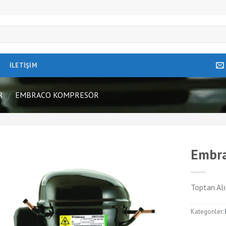
İLETIŞIM
R
EMBRACO KOMPRESÖR
/
Embr
Toptan Alı
Kategoriler: