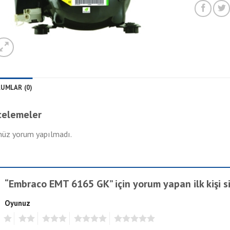
UMLAR (0)
celemeler
üz yorum yapılmadı.
“Embraco EMT 6165 GK” için yorum yapan ilk kişi s
Oyunuz
1
2
3
4
5