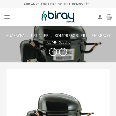
Skip
ADD ANYTHING HERE OR JUST REMOVE IT...
to
content
ANASAYFA
ÜRÜNLER
KOMPRESÖRLER
EMBRACO
/
/
/
KOMPRESÖR