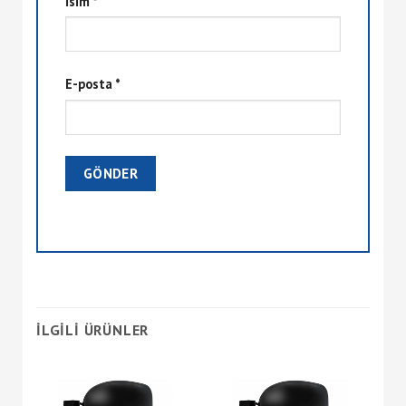
İsim
*
E-posta
*
İLGILI ÜRÜNLER