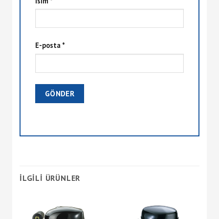
İsim
*
E-posta
*
İLGILI ÜRÜNLER