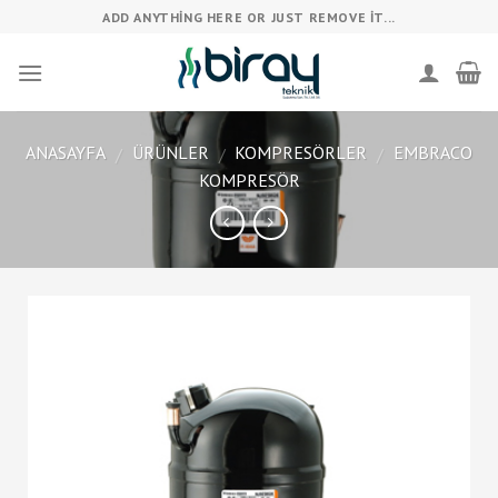
Skip
ADD ANYTHING HERE OR JUST REMOVE IT...
to
content
ANASAYFA
ÜRÜNLER
KOMPRESÖRLER
EMBRACO
/
/
/
KOMPRESÖR