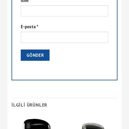
İsim
*
E-posta
*
İLGILI ÜRÜNLER