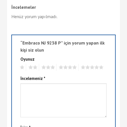
İncelemeler
Henüz yorum yapılmadı.
“Embraco NJ 9238 P” için yorum yapan ilk
kişi siz olun
Oyunuz
1
2
3
4
5
İncelemeniz
*