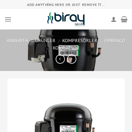
Skip
ADD ANYTHING HERE OR JUST REMOVE IT...
to
content
ANASAYFA
ÜRÜNLER
KOMPRESÖRLER
EMBRACO
/
/
/
KOMPRESÖR