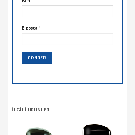
İsim
*
E-posta
*
İLGILI ÜRÜNLER