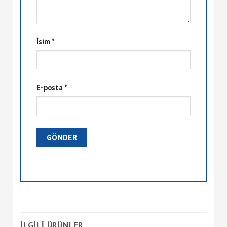
İsim
*
E-posta
*
İLGILI ÜRÜNLER