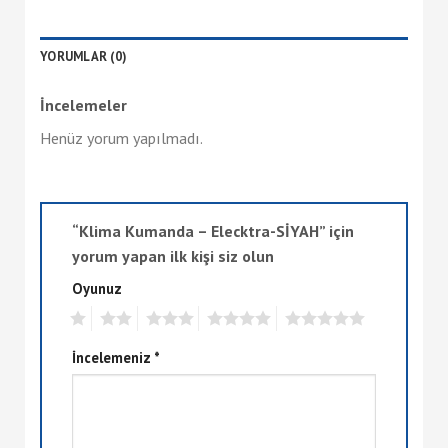
YORUMLAR (0)
İncelemeler
Henüz yorum yapılmadı.
“Klima Kumanda – Elecktra-SİYAH” için
yorum yapan ilk kişi siz olun
Oyunuz
1
2
3
4
5
İncelemeniz
*