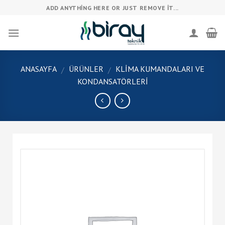
Skip
ADD ANYTHING HERE OR JUST REMOVE IT...
to
content
ANASAYFA
ÜRÜNLER
KLIMA KUMANDALARI VE
/
/
KONDANSATÖRLERI