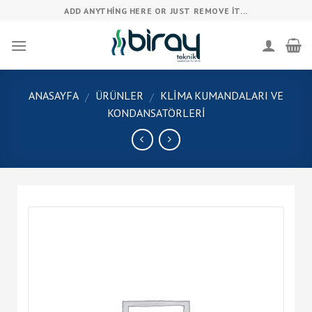
Skip
ADD ANYTHING HERE OR JUST REMOVE IT...
to
content
ANASAYFA
ÜRÜNLER
KLIMA KUMANDALARI VE
/
/
KONDANSATÖRLERI