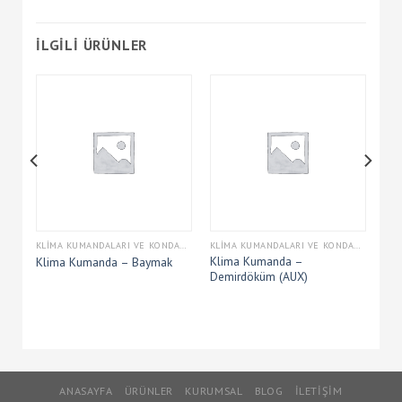
İLGILI ÜRÜNLER
KLIMA KUMANDALARI VE KONDANSATÖRLERI
KLIMA KUMANDALARI VE KONDANSATÖRLERI
KLIMA KUMANDALARI VE KONDANSATÖRLERI
–
Klima Kumanda –
Klima Kumanda – Baymak
Demirdöküm (AUX)
ANASAYFA
ÜRÜNLER
KURUMSAL
BLOG
İLETIŞIM