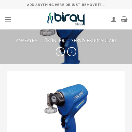
Skip
ADD ANYTHING HERE OR JUST REMOVE IT...
to
content
ANASAYFA
ÜRÜNLER
SERVIS EKIPMANLARI
/
/