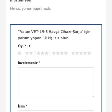
Henüz yorum yapılmadı.
“Value VET-19-S Havşa Cihazı-Şarjlı” için
yorum yapan ilk kişi siz olun
Oyunuz
1
2
3
4
5
İncelemeniz
*
İsim
*