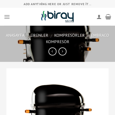
Skip
ADD ANYTHING HERE OR JUST REMOVE IT...
to
content
ANASAYFA
ÜRÜNLER
KOMPRESÖRLER
EMBRACO
/
/
/
KOMPRESÖR