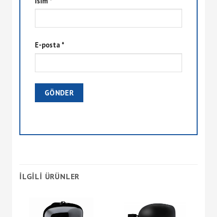
İsim
*
E-posta
*
İLGILI ÜRÜNLER