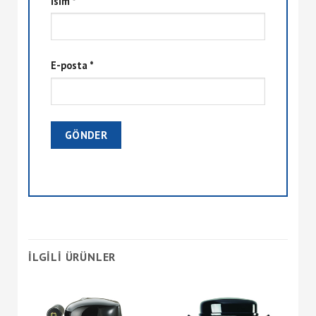
İsim
*
E-posta
*
İLGILI ÜRÜNLER