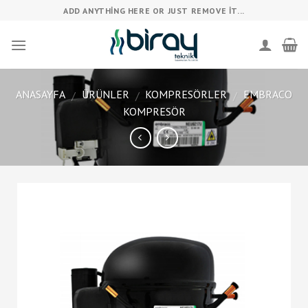
Skip
ADD ANYTHING HERE OR JUST REMOVE IT...
to
content
ANASAYFA
ÜRÜNLER
KOMPRESÖRLER
EMBRACO
/
/
/
KOMPRESÖR