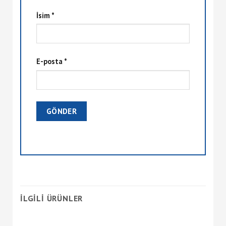
İsim
*
E-posta
*
İLGILI ÜRÜNLER