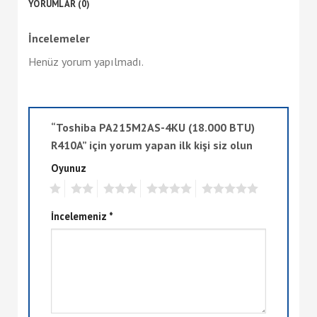
YORUMLAR (0)
İncelemeler
Henüz yorum yapılmadı.
“Toshiba PA215M2AS-4KU (18.000 BTU)
R410A” için yorum yapan ilk kişi siz olun
Oyunuz
1
2
3
4
5
İncelemeniz
*