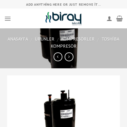
Skip
ADD ANYTHING HERE OR JUST REMOVE IT...
to
content
ANASAYFA
ÜRÜNLER
KOMPRESÖRLER
TOSHIBA
/
/
/
KOMPRESÖR