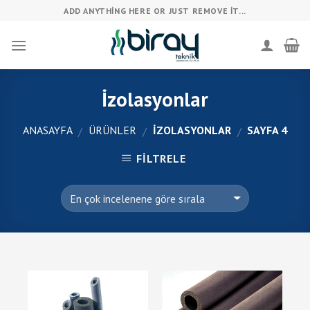
Skip
ADD ANYTHING HERE OR JUST REMOVE IT...
to
content
İzolasyonlar
ANASAYFA
ÜRÜNLER
İZOLASYONLAR
SAYFA 4
/
/
/
FILTRELE