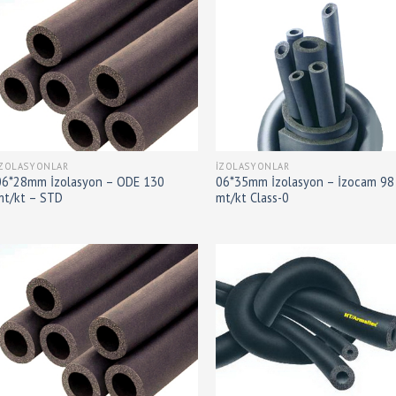
İZOLASYONLAR
İZOLASYONLAR
06*28mm İzolasyon – ODE 130
06*35mm İzolasyon – İzocam 98
mt/kt – STD
mt/kt Class-0