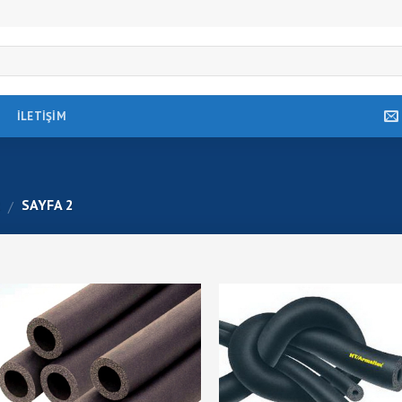
İLETIŞIM
R
SAYFA 2
/