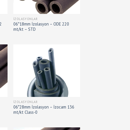
İZOLASYONLAR
2
06*18mm İzolasyon – ODE 220
mt/kt – STD
İZOLASYONLAR
06*28mm İzolasyon – İzocam 136
mt/kt Class-0