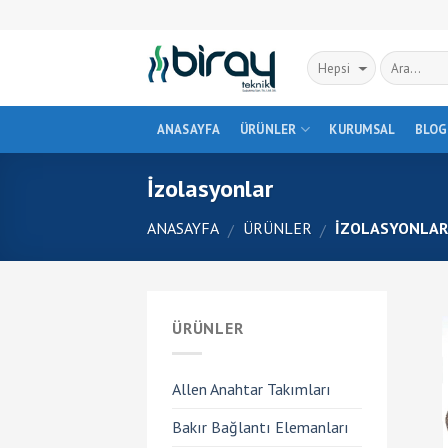
Skip
to
content
ANASAYFA
ÜRÜNLER
KURUMSAL
BLOG
İzolasyonlar
ANASAYFA
ÜRÜNLER
İZOLASYONLA
/
/
ÜRÜNLER
Allen Anahtar Takımları
Bakır Bağlantı Elemanları