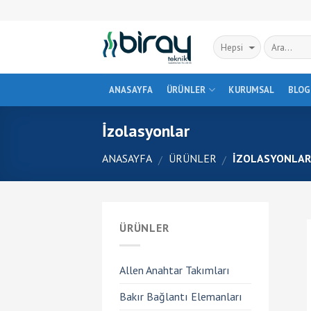
Skip
to
content
ANASAYFA
ÜRÜNLER
KURUMSAL
BLOG
İzolasyonlar
ANASAYFA
ÜRÜNLER
İZOLASYONLA
/
/
ÜRÜNLER
Allen Anahtar Takımları
Bakır Bağlantı Elemanları