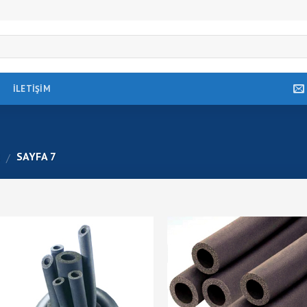
İLETIŞIM
R
SAYFA 7
/