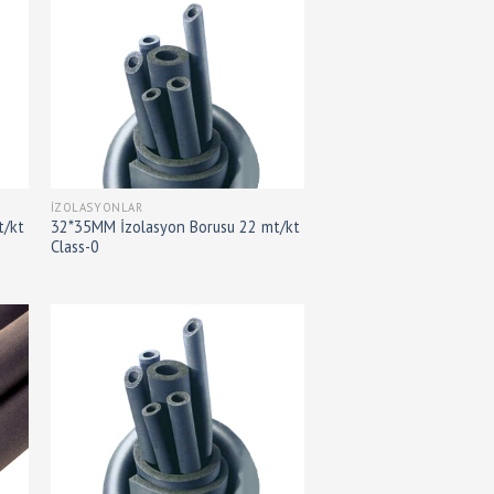
İZOLASYONLAR
t/kt
32*35MM İzolasyon Borusu 22 mt/kt
Class-0