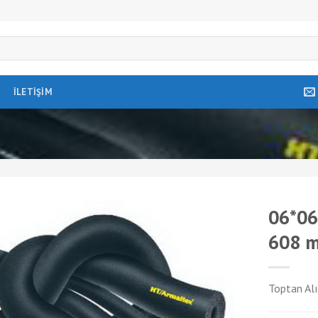
İLETIŞIM
06*06
608 m
Toptan Alı