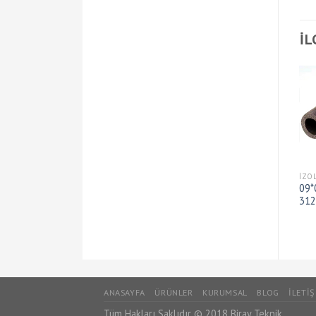
İL
İZOLASYONLAR
İZOLASYONLAR
İZO
06*19mm İzolasyon –
06*08mm İzolasyon – ODE
09*
İzocam 232 mt/kt Class-1
432 mt/kt – STD
312
ANASAYFA
ÜRÜNLER
KURUMSAL
BLOG
İLETI
Tüm Hakları Saklıdır © 2018 Biray Teknik