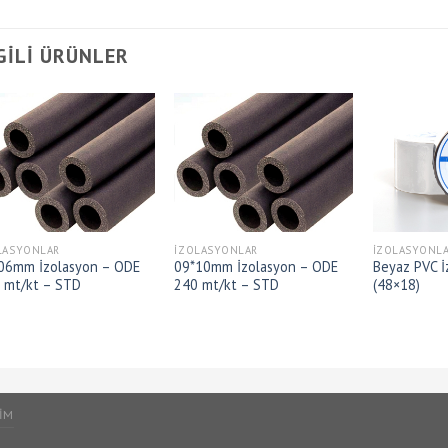
GILI ÜRÜNLER
LASYONLAR
İZOLASYONLAR
İZOLASYONL
06mm İzolasyon – ODE
09*10mm İzolasyon – ODE
Beyaz PVC İ
 mt/kt – STD
240 mt/kt – STD
(48×18)
ŞIM