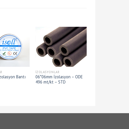
AR
İZOLASYONLAR
zolasyon Bantı
06*06mm İzolasyon – ODE
496 mt/kt – STD