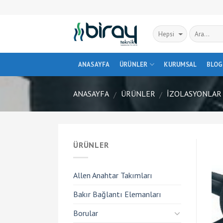
Skip
to
content
ANASAYFA
ÜRÜNLER
KURUMSAL
BLOG
ANASAYFA
ÜRÜNLER
İZOLASYONLAR
/
/
ÜRÜNLER
Allen Anahtar Takımları
Bakır Bağlantı Elemanları
Borular