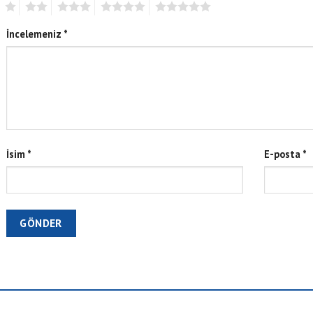
1
2
3
4
5
İncelemeniz
*
İsim
*
E-posta
*