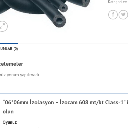
Kategoriler:
UMLAR (0)
celemeler
üz yorum yapılmadı.
“06*06mm İzolasyon – İzocam 608 mt/kt Class-1” içi
olun
Oyunuz