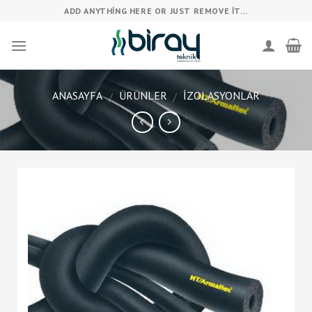
Skip
ADD ANYTHING HERE OR JUST REMOVE IT...
to
content
ANASAYFA
ÜRÜNLER
İZOLASYONLAR
/
/