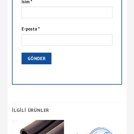
İsim
*
E-posta
*
İLGILI ÜRÜNLER