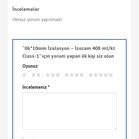
İncelemeler
Henüz yorum yapılmadı.
“06*10mm İzolasyon – İzocam 408 mt/kt
Class-1” için yorum yapan ilk kişi siz olun
Oyunuz
1
2
3
4
5
İncelemeniz
*