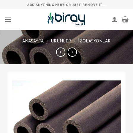
Skip
ADD ANYTHING HERE OR JUST REMOVE IT...
to
content
ANASAYFA
ÜRÜNLER
İZOLASYONLAR
/
/