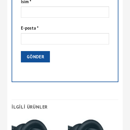
İsim
*
E-posta
*
İLGILI ÜRÜNLER