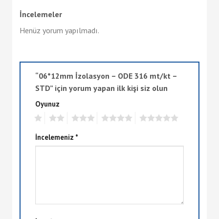
İncelemeler
Henüz yorum yapılmadı.
“06*12mm İzolasyon – ODE 316 mt/kt –
STD” için yorum yapan ilk kişi siz olun
Oyunuz
1
2
3
4
5
İncelemeniz
*