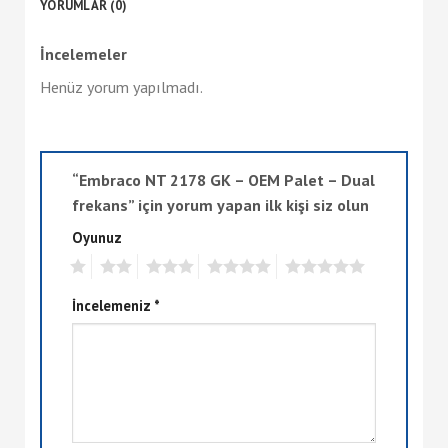
YORUMLAR (0)
İncelemeler
Henüz yorum yapılmadı.
“Embraco NT 2178 GK – OEM Palet – Dual
frekans” için yorum yapan ilk kişi siz olun
Oyunuz
1
2
3
4
5
İncelemeniz
*