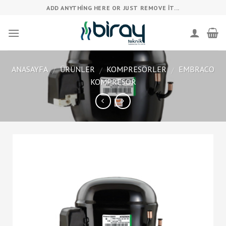
Skip
ADD ANYTHING HERE OR JUST REMOVE IT...
to
content
ANASAYFA
ÜRÜNLER
KOMPRESÖRLER
EMBRACO
/
/
/
KOMPRESÖR