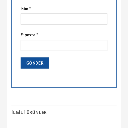
İsim
*
E-posta
*
İLGILI ÜRÜNLER