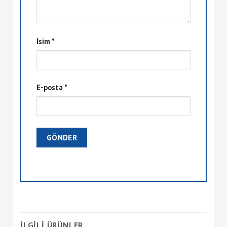
İsim
*
E-posta
*
İLGILI ÜRÜNLER