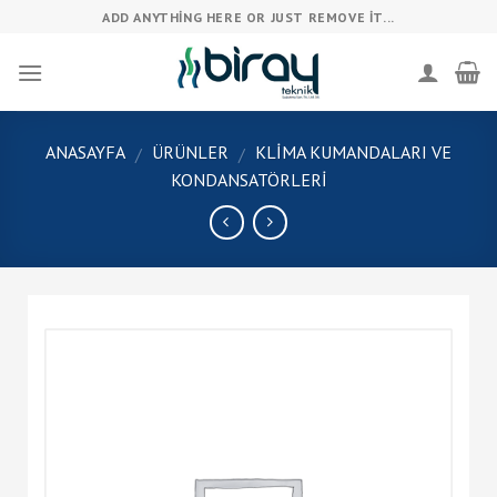
Skip
ADD ANYTHING HERE OR JUST REMOVE IT...
to
content
ANASAYFA
ÜRÜNLER
KLIMA KUMANDALARI VE
/
/
KONDANSATÖRLERI