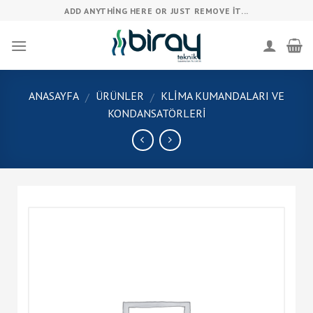
Skip
ADD ANYTHING HERE OR JUST REMOVE IT...
to
content
ANASAYFA
ÜRÜNLER
KLIMA KUMANDALARI VE
/
/
KONDANSATÖRLERI