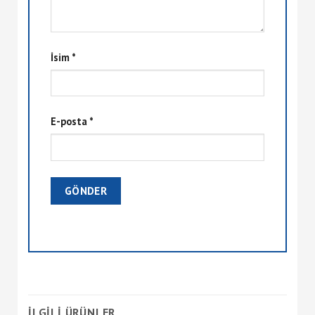
İsim
*
E-posta
*
İLGILI ÜRÜNLER