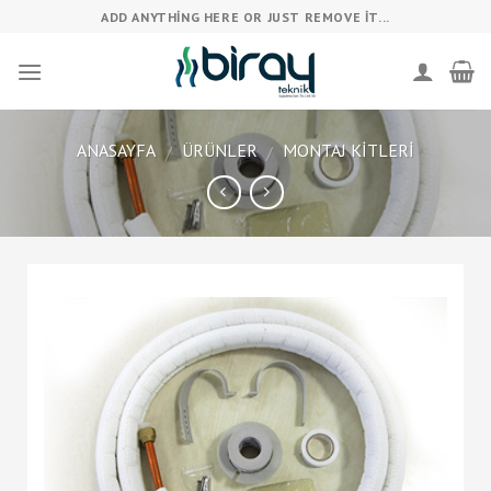
Skip
ADD ANYTHING HERE OR JUST REMOVE IT...
to
content
ANASAYFA
ÜRÜNLER
MONTAJ KITLERI
/
/