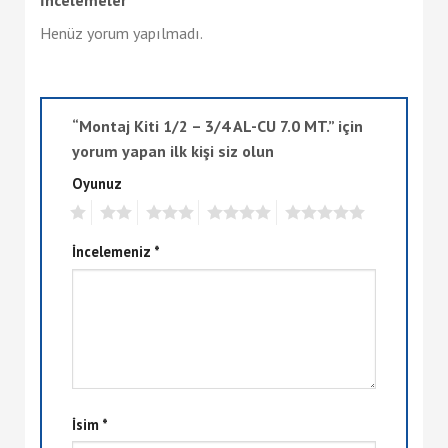
Henüz yorum yapılmadı.
“Montaj Kiti 1/2 – 3/4 AL-CU 7.0 MT.” için
yorum yapan ilk kişi siz olun
Oyunuz
1
2
3
4
5
İncelemeniz
*
İsim
*