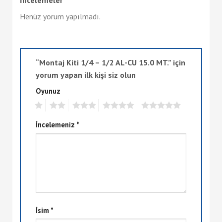
Henüz yorum yapılmadı.
“Montaj Kiti 1/4 – 1/2 AL-CU 15.0 MT.” için
yorum yapan ilk kişi siz olun
Oyunuz
1
2
3
4
5
İncelemeniz
*
İsim
*