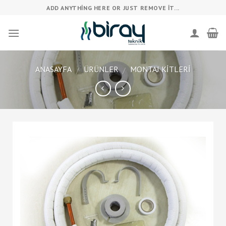
Skip
ADD ANYTHING HERE OR JUST REMOVE IT...
to
content
ANASAYFA
ÜRÜNLER
MONTAJ KITLERI
/
/