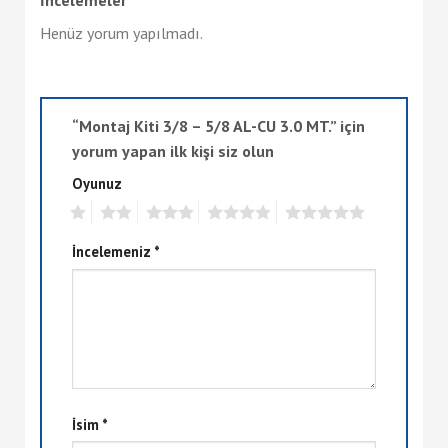
Henüz yorum yapılmadı.
“Montaj Kiti 3/8 – 5/8 AL-CU 3.0 MT.” için
yorum yapan ilk kişi siz olun
Oyunuz
1
2
3
4
5
İncelemeniz
*
İsim
*