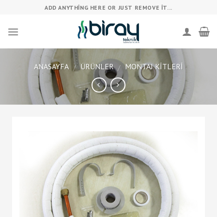
Skip
ADD ANYTHING HERE OR JUST REMOVE IT...
to
content
ANASAYFA
ÜRÜNLER
MONTAJ KITLERI
/
/